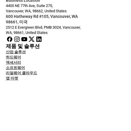
Business Location
4400 NE 77th Ave, Suite 275,
Vancouver, WA, 98662, United States
600 Hatheway Rd #105, Vancouver, WA 
98661, 미국
2512 E Evergreen Blvd, PMB 3024, Vancouver, 
WA, 98661, United States
제품 및 솔루션
산업 솔루션
하드웨어
액세서리
소프트웨어
리얼웨어 클라우드
앱 마켓
자 문서
그
스 및 지원
ity & Data Protection
 연구
 베이스
하기