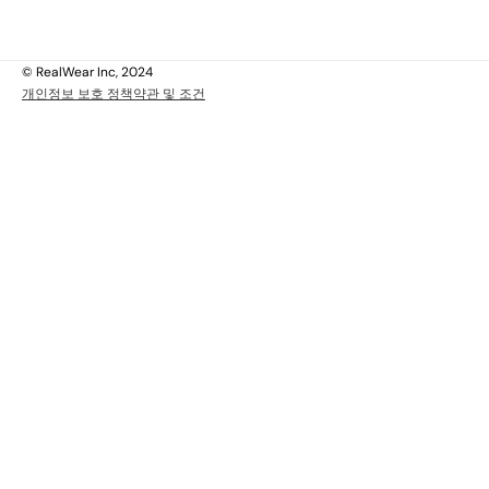
에 관하여
인
© RealWear Inc, 2024
개인정보 보호 정책
약관 및 조건