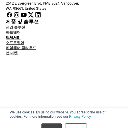
2512 E Evergreen Blvd, PMB 3024, Vancouver, 
WA, 98661, United States
제품 및 솔루션
산업 솔루션
하드웨어
액세서리
소프트웨어
리얼웨어 클라우드
앱 마켓
자 문서
그
스 및 지원
ity & Data Protection
 연구
 베이스
하기
에 관하여
We use cookies. By using our website, you agree to the use of
cookies. For more information see our
Privacy Policy
.
인
© RealWear Inc, 2024