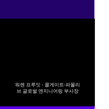
게이트-파머리브가 사회적 거리두기와 여행 제
한을 효과적으로 조율하여 63건의 가상 협업을 
완료하도록 했습니다.
워렌 프루잇 - 콜게이트-파몰리
브 글로벌 엔지니어링 부사장