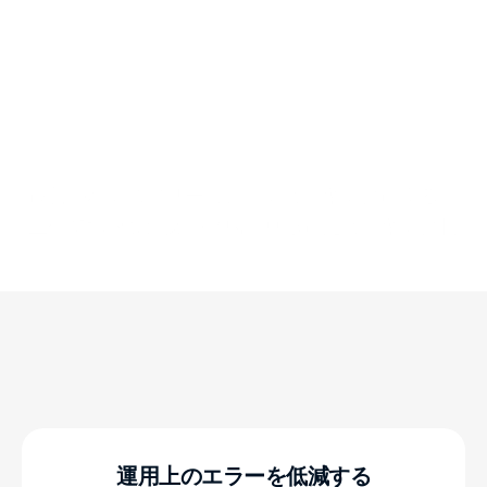
最新のハンズフリービジョンピッキングによる、
正確で迅速な注文の達成、卓越したピッキング精
度、そして比類ないパフォーマンスを提供しま
す。
運用上のエラーを低減する