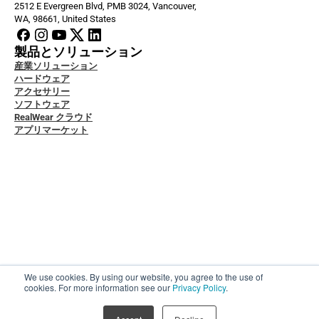
2512 E Evergreen Blvd, PMB 3024, Vancouver, 
WA, 98661, United States
製品とソリューション
産業ソリューション
ハードウェア
アクセサリー
ソフトウェア
RealWear クラウド
アプリマーケット
者ドキュメント
グ
ビス＆サポート
ity & Data Protection
ススタディ
ッジベース
い合わせ
ちについて
We use cookies. By using our website, you agree to the use of
ちについて
cookies. For more information see our
Privacy Policy
.
© リアルウェア株式会社、2024