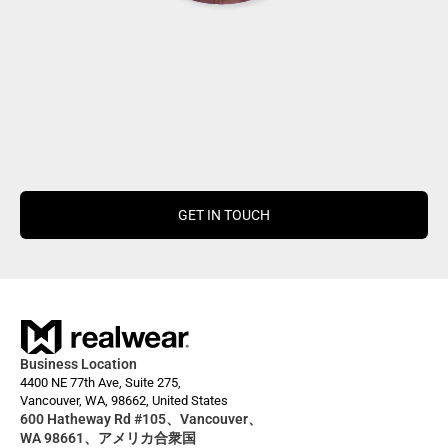
GET IN TOUCH
Business Location
4400 NE 77th Ave, Suite 275,
Vancouver, WA, 98662, United States
600 Hatheway Rd #105、Vancouver、
WA 98661、アメリカ合衆国