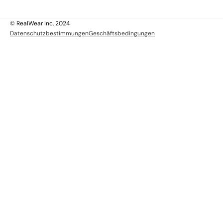
 uns
lich
© RealWear Inc, 2024
Datenschutzbestimmungen
Geschäftsbedingungen