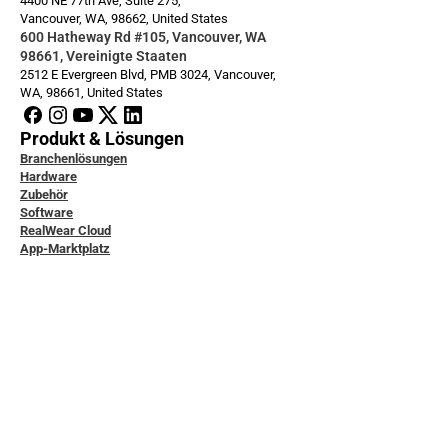
4400 NE 77th Ave, Suite 275,
Vancouver, WA, 98662, United States
600 Hatheway Rd #105, Vancouver, WA 
98661, Vereinigte Staaten
2512 E Evergreen Blvd, PMB 3024, Vancouver, 
WA, 98661, United States
Produkt & Lösungen
Branchenlösungen
Hardware
Zubehör
Software
RealWear Cloud
App-Marktplatz
icklerdokumentation
ice & Support
ity & Data Protection
tudien
ensdatenbank
ktiere uns
 uns