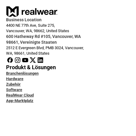
Business Location
4400 NE 77th Ave, Suite 275,
Vancouver, WA, 98662, United States
600 Hatheway Rd #105, Vancouver, WA 
98661, Vereinigte Staaten
2512 E Evergreen Blvd, PMB 3024, Vancouver, 
WA, 98661, United States
Produkt & Lösungen
Branchenlösungen
Hardware
Zubehör
Software
RealWear Cloud
App-Marktplatz
icklerdokumentation
ice & Support
ity & Data Protection
tudien